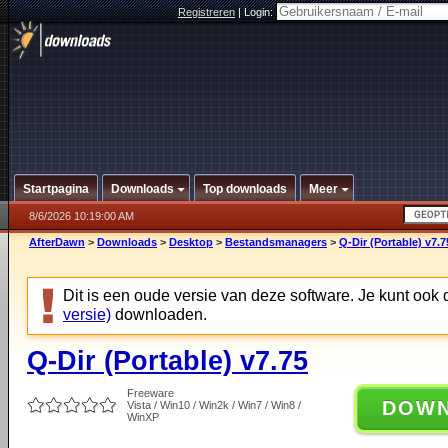
Registreren
|
Login:
Startpagina
Downloads
Top downloads
Meer
8/6/2026 10:19:00 AM
AfterDawn
>
Downloads
>
Desktop
>
Bestandsmanagers
>
Q-Dir (Portable) v7.7
Dit is een oude versie van deze software. Je kunt ook
versie)
downloaden.
Q-Dir (Portable) v7.75
Freeware
DOW
Vista / Win10 / Win2k / Win7 / Win8 /
WinXP