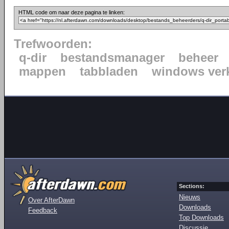
HTML code om naar deze pagina te linken:
Trefwoorden:
q-dir
bestandsmanager
beheer
mappen
tabbladen
windows ver
Sections:
Nieuws
Over AfterDawn
Downloads
Feedback
Top Downloads
Discussie