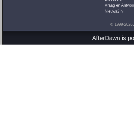
Vraag en Antwoo
Nieuws2.nl
© 1999-2026
AfterDawn is p