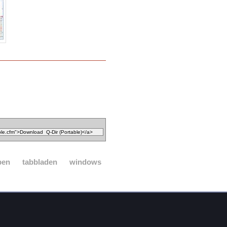
pen
tabbladen
windows