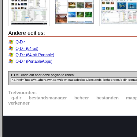
Andere edities:
Q-Dir
Q-Dir (64-bit)
Q-Dir (64-bit Portable)
Q-Dir (PortableApps)
HTML code om naar deze pagina te linken:
Trefwoorden:
q-dir
bestandsmanager
beheer
bestanden
map
verkenner