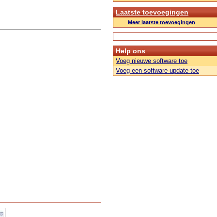
Laatste toevoegingen
Meer laatste toevoegingen
Help ons
Voeg nieuwe software toe
Voeg een software update toe