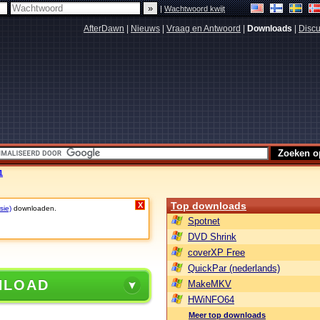
|
Wachtwoord kwijt
AfterDawn
|
Nieuws
|
Vraag en Antwoord
|
Downloads
|
Discu
1
Top downloads
X
sie)
downloaden.
Spotnet
DVD Shrink
coverXP Free
QuickPar (nederlands)
NLOAD
MakeMKV
HWiNFO64
Meer top downloads