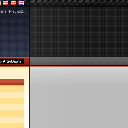
ssie
|
Nieuws2.nl