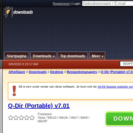
Registreren
|
Login:
Startpagina
Downloads
Top downloads
Meer
8/8/2026 9:19:17 AM
AfterDawn
>
Downloads
>
Desktop
>
Bestandsmanagers
>
Q-Dir (Portable) v7.0
Dit is een oude versie van deze software. Je kunt ook de
v8.69 (laatste stabiele ver
Q-Dir (Portable) v7.01
Freeware
DOW
Vista / Win10 / Win2k / Win7 / Win8 /
WinXP