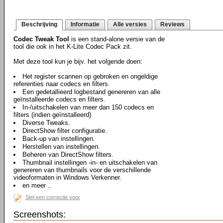
Beschrijving
Informatie
Alle versies
Reviews
Codec Tweak Tool
is een stand-alone versie van de
tool die ook in het K-Lite Codec Pack zit.
Met deze tool kun je bijv. het volgende doen:
Het register scannen op gebroken en ongeldige
referenties naar codecs en filters.
Een gedetallieerd logbestand genereren van alle
geïnstalleerde codecs en filters.
In-/uitschakelen van meer dan 150 codecs en
filters (indien geïnstalleerd)
Diverse Tweaks.
DirectShow filter configuratie.
Back-up van instellingen.
Herstellen van instellingen.
Beheren van DirectShow filters.
Thumbnail instellingen -in- en uitschakelen van
genereren van thumbnails voor de verschillende
videoformaten in Windows Verkenner.
en meer ..
Stel een correctie voor
Screenshots: