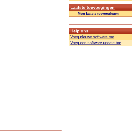
Laatste toevoegingen
Meer laatste toevoegingen
Help ons
Voeg nieuwe software toe
Voeg een software update toe