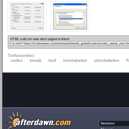
HTML code om naar deze pagina te linken:
Trefwoorden:
codec
tweak
tool
inschakelen
uitschakelen
f
Sections: