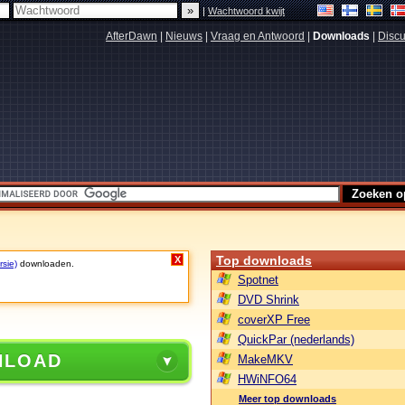
|
Wachtwoord kwijt
AfterDawn
|
Nieuws
|
Vraag en Antwoord
|
Downloads
|
Discu
Top downloads
X
rsie)
downloaden.
Spotnet
DVD Shrink
coverXP Free
QuickPar (nederlands)
NLOAD
MakeMKV
HWiNFO64
Meer top downloads