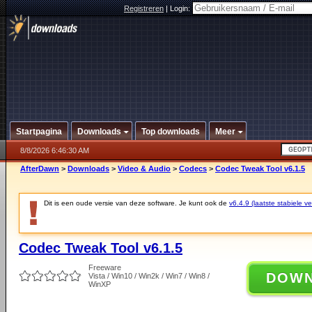
Registreren
|
Login:
Startpagina
Downloads
Top downloads
Meer
8/8/2026 6:46:30 AM
AfterDawn
>
Downloads
>
Video & Audio
>
Codecs
>
Codec Tweak Tool v6.1.5
Dit is een oude versie van deze software. Je kunt ook de
v6.4.9 (laatste stabiele ve
Codec Tweak Tool v6.1.5
Freeware
DOW
Vista / Win10 / Win2k / Win7 / Win8 /
WinXP