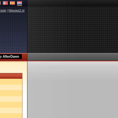
ssie
|
Nieuws2.nl