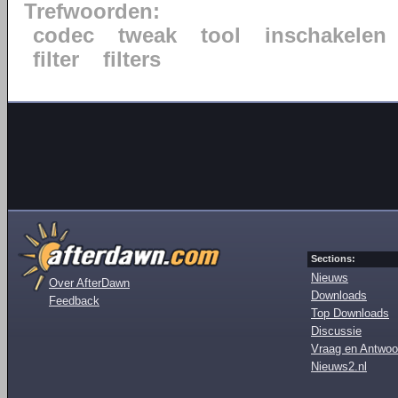
Trefwoorden:
codec
tweak
tool
inschakelen
filter
filters
Sections:
Nieuws
Over AfterDawn
Downloads
Feedback
Top Downloads
Discussie
Vraag en Antwoo
Nieuws2.nl