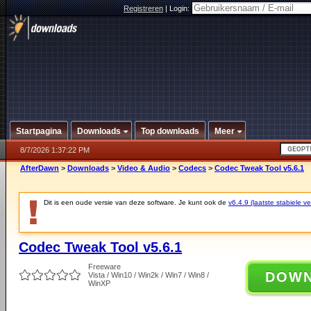
Registreren
|
Login:
Startpagina
Downloads
Top downloads
Meer
8/7/2026 1:37:22 PM
AfterDawn
>
Downloads
>
Video & Audio
>
Codecs
>
Codec Tweak Tool v5.6.1
Dit is een oude versie van deze software. Je kunt ook de
v6.4.9 (laatste stabiele ve
Codec Tweak Tool v5.6.1
Freeware
DOW
Vista / Win10 / Win2k / Win7 / Win8 /
WinXP