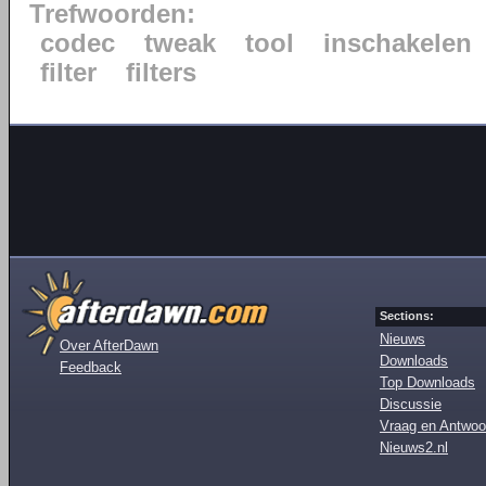
Trefwoorden:
codec
tweak
tool
inschakelen
filter
filters
Sections:
Nieuws
Over AfterDawn
Downloads
Feedback
Top Downloads
Discussie
Vraag en Antwoo
Nieuws2.nl