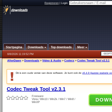
Registreren
|
Login:
Startpagina
Downloads
Top downloads
Meer
8/8/2026 11:19:52 PM
AfterDawn
>
Downloads
>
Video & Audio
>
Codecs
>
Codec Tweak Tool v2.3.1
Dit is een oude versie van deze software. Je kunt ook de
v6.4.9 (laatste stabiele ve
Codec Tweak Tool v2.3.1
Freeware
DOW
Vista / Win10 / Win2k / Win7 / Win8 /
WinXP