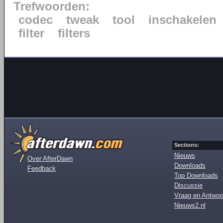
Trefwoorden:
codec
tweak
tool
inschakelen
filter
filters
Sections:
Nieuws
Over AfterDawn
Downloads
Feedback
Top Downloads
Discussie
Vraag en Antwoo
Nieuws2.nl