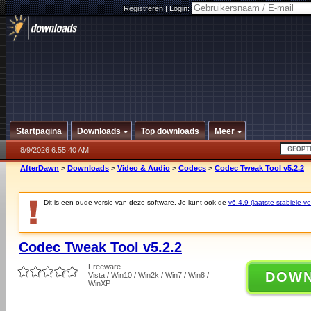
Registreren
|
Login:
Startpagina
Downloads
Top downloads
Meer
8/9/2026 6:55:40 AM
AfterDawn
>
Downloads
>
Video & Audio
>
Codecs
>
Codec Tweak Tool v5.2.2
Dit is een oude versie van deze software. Je kunt ook de
v6.4.9 (laatste stabiele ve
Codec Tweak Tool v5.2.2
Freeware
DOW
Vista / Win10 / Win2k / Win7 / Win8 /
WinXP