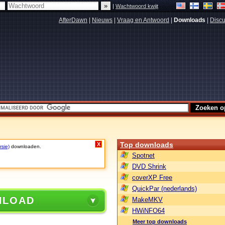
|
Wachtwoord kwijt
AfterDawn
|
Nieuws
|
Vraag en Antwoord
|
Downloads
|
Discu
Top downloads
X
rsie)
downloaden.
Spotnet
DVD Shrink
coverXP Free
QuickPar (nederlands)
NLOAD
MakeMKV
HWiNFO64
Meer top downloads