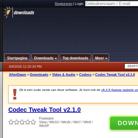
Registreren
|
Login:
Startpagina
Downloads
Top downloads
Meer
8/8/2026 12:20:34 PM
AfterDawn
>
Downloads
>
Video & Audio
>
Codecs
>
Codec Tweak Tool v2.1.0
Dit is een oude versie van deze software. Je kunt ook de
v6.4.9 (laatste stabiele ve
Codec Tweak Tool v2.1.0
Freeware
DOW
Vista / Win10 / Win2k / Win7 / Win8 /
WinXP