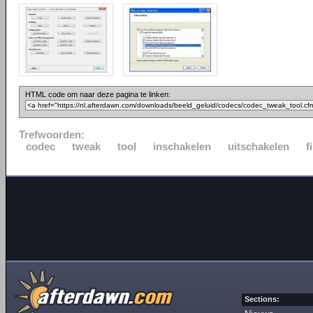
HTML code om naar deze pagina te linken:
Trefwoorden:
codec
tweak
tool
inschakelen
uitschakelen
f
Sections: