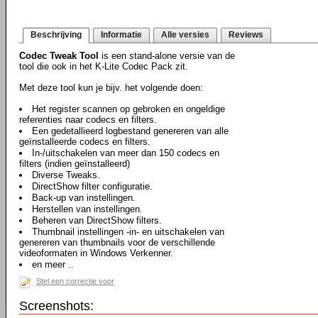
Beschrijving
Informatie
Alle versies
Reviews
Codec Tweak Tool
is een stand-alone versie van de
tool die ook in het K-Lite Codec Pack zit.
Met deze tool kun je bijv. het volgende doen:
Het register scannen op gebroken en ongeldige
referenties naar codecs en filters.
Een gedetallieerd logbestand genereren van alle
geïnstalleerde codecs en filters.
In-/uitschakelen van meer dan 150 codecs en
filters (indien geïnstalleerd)
Diverse Tweaks.
DirectShow filter configuratie.
Back-up van instellingen.
Herstellen van instellingen.
Beheren van DirectShow filters.
Thumbnail instellingen -in- en uitschakelen van
genereren van thumbnails voor de verschillende
videoformaten in Windows Verkenner.
en meer ..
Stel een correctie voor
Screenshots: