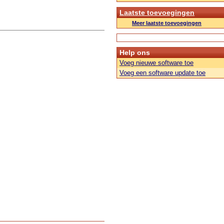
Laatste toevoegingen
Meer laatste toevoegingen
Help ons
Voeg nieuwe software toe
Voeg een software update toe