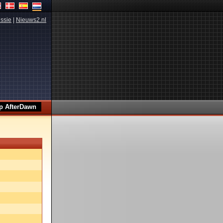
ssie
|
Nieuws2.nl