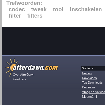
Trefwoorden:
codec
tweak
tool
inschakelen
filter
filters
Sections:
Nieuws
Over AfterDawn
Downloads
Feedback
Top Downloads
Discussie
Vraag en Antwoo
Nieuws2.nl