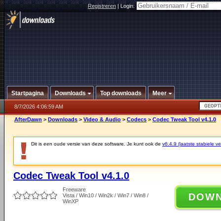
Registreren
|
Login:
Startpagina
Downloads
Top downloads
Meer
8/7/2026 4:06:59 AM
AfterDawn
>
Downloads
>
Video & Audio
>
Codecs
>
Codec Tweak Tool v4.1.0
Dit is een oude versie van deze software. Je kunt ook de
v6.4.9 (laatste stabiele ve
Codec Tweak Tool v4.1.0
Freeware
DOW
Vista / Win10 / Win2k / Win7 / Win8 /
WinXP