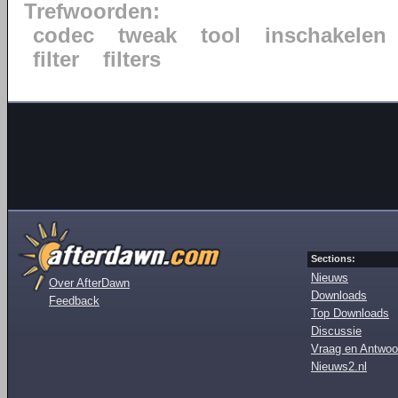
Trefwoorden:
codec
tweak
tool
inschakelen
filter
filters
Sections:
Nieuws
Over AfterDawn
Downloads
Feedback
Top Downloads
Discussie
Vraag en Antwoo
Nieuws2.nl