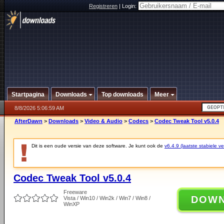
Registreren
|
Login:
Startpagina
Downloads
Top downloads
Meer
8/8/2026 5:06:59 AM
AfterDawn
>
Downloads
>
Video & Audio
>
Codecs
>
Codec Tweak Tool v5.0.4
Dit is een oude versie van deze software. Je kunt ook de
v6.4.9 (laatste stabiele ve
Codec Tweak Tool v5.0.4
Freeware
DOW
Vista / Win10 / Win2k / Win7 / Win8 /
WinXP