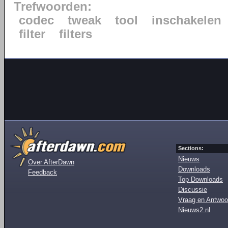
Trefwoorden:
codec
tweak
tool
inschakelen
filter
filters
Sections:
Nieuws
Over AfterDawn
Downloads
Feedback
Top Downloads
Discussie
Vraag en Antwoo
Nieuws2.nl