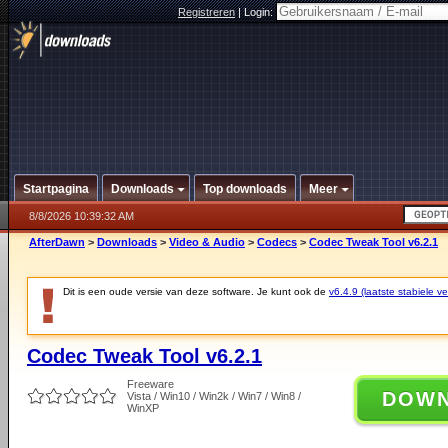
Registreren
|
Login:
Startpagina
Downloads
Top downloads
Meer
8/8/2026 10:39:32 AM
AfterDawn
>
Downloads
>
Video & Audio
>
Codecs
>
Codec Tweak Tool v6.2.1
Dit is een oude versie van deze software. Je kunt ook de
v6.4.9 (laatste stabiele ve
Codec Tweak Tool v6.2.1
Freeware
DOW
Vista / Win10 / Win2k / Win7 / Win8 /
WinXP