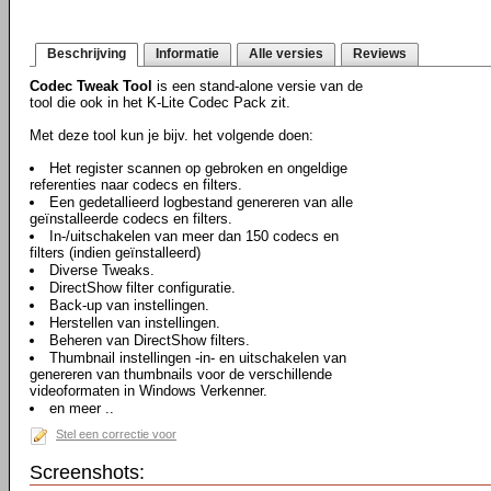
Beschrijving
Informatie
Alle versies
Reviews
Codec Tweak Tool
is een stand-alone versie van de
tool die ook in het K-Lite Codec Pack zit.
Met deze tool kun je bijv. het volgende doen:
Het register scannen op gebroken en ongeldige
referenties naar codecs en filters.
Een gedetallieerd logbestand genereren van alle
geïnstalleerde codecs en filters.
In-/uitschakelen van meer dan 150 codecs en
filters (indien geïnstalleerd)
Diverse Tweaks.
DirectShow filter configuratie.
Back-up van instellingen.
Herstellen van instellingen.
Beheren van DirectShow filters.
Thumbnail instellingen -in- en uitschakelen van
genereren van thumbnails voor de verschillende
videoformaten in Windows Verkenner.
en meer ..
Stel een correctie voor
Screenshots: