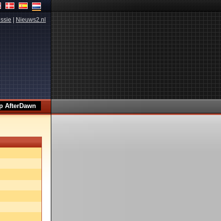
ssie
|
Nieuws2.nl