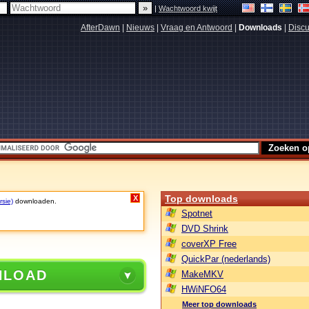
|
Wachtwoord kwijt
AfterDawn
|
Nieuws
|
Vraag en Antwoord
|
Downloads
|
Discu
Top downloads
X
rsie)
downloaden.
Spotnet
DVD Shrink
coverXP Free
QuickPar (nederlands)
NLOAD
MakeMKV
HWiNFO64
Meer top downloads