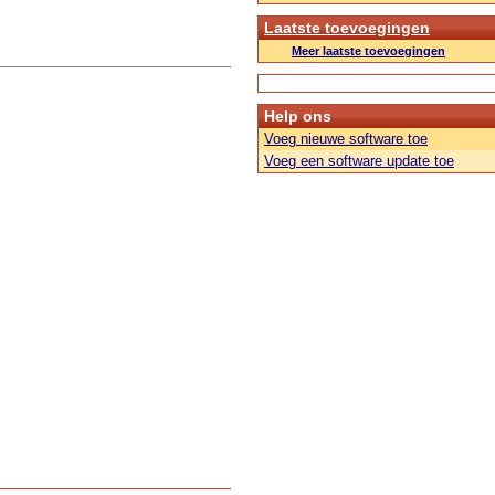
Laatste toevoegingen
Meer laatste toevoegingen
Help ons
Voeg nieuwe software toe
Voeg een software update toe