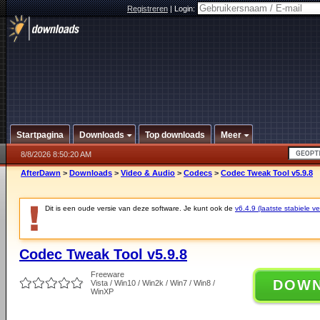
Registreren
|
Login:
Startpagina
Downloads
Top downloads
Meer
8/8/2026 8:50:20 AM
AfterDawn
>
Downloads
>
Video & Audio
>
Codecs
>
Codec Tweak Tool v5.9.8
Dit is een oude versie van deze software. Je kunt ook de
v6.4.9 (laatste stabiele ve
Codec Tweak Tool v5.9.8
Freeware
DOW
Vista / Win10 / Win2k / Win7 / Win8 /
WinXP