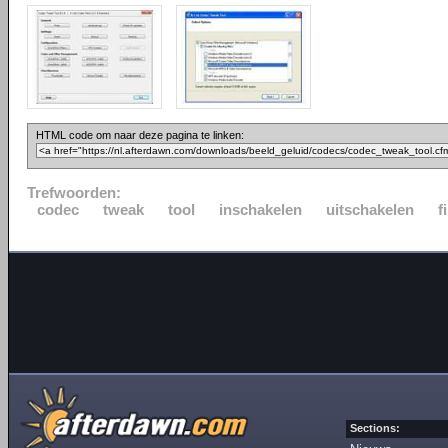
HTML code om naar deze pagina te linken:
Trefwoorden:
codec
tweak
tool
inschakelen
uitschakelen
f
Sections: