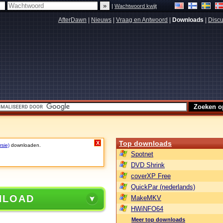
|
Wachtwoord kwijt
AfterDawn
|
Nieuws
|
Vraag en Antwoord
|
Downloads
|
Discu
Top downloads
X
rsie)
downloaden.
Spotnet
DVD Shrink
coverXP Free
QuickPar (nederlands)
NLOAD
MakeMKV
HWiNFO64
Meer top downloads