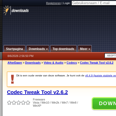
Registreren
|
Login:
Startpagina
Downloads
Top downloads
Meer
8/6/2026 2:56:50 PM
AfterDawn
>
Downloads
>
Video & Audio
>
Codecs
>
Codec Tweak Tool v2.6.2
Dit is een oude versie van deze software. Je kunt ook de
v6.4.9 (laatste stabiele ve
Codec Tweak Tool v2.6.2
Freeware
DOW
Vista / Win10 / Win2k / Win7 / Win8 /
WinXP