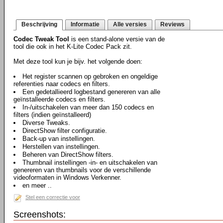
Beschrijving
Informatie
Alle versies
Reviews
Codec Tweak Tool
is een stand-alone versie van de
tool die ook in het K-Lite Codec Pack zit.
Met deze tool kun je bijv. het volgende doen:
Het register scannen op gebroken en ongeldige
referenties naar codecs en filters.
Een gedetallieerd logbestand genereren van alle
geïnstalleerde codecs en filters.
In-/uitschakelen van meer dan 150 codecs en
filters (indien geïnstalleerd)
Diverse Tweaks.
DirectShow filter configuratie.
Back-up van instellingen.
Herstellen van instellingen.
Beheren van DirectShow filters.
Thumbnail instellingen -in- en uitschakelen van
genereren van thumbnails voor de verschillende
videoformaten in Windows Verkenner.
en meer ..
Stel een correctie voor
Screenshots: