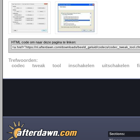
HTML code om naar deze pagina te linken:
Trefwoorden:
codec
tweak
tool
inschakelen
uitschakelen
f
Sections: