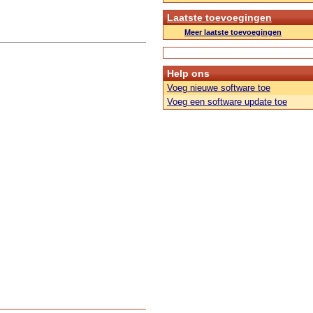
Laatste toevoegingen
Meer laatste toevoegingen
Help ons
Voeg nieuwe software toe
Voeg een software update toe