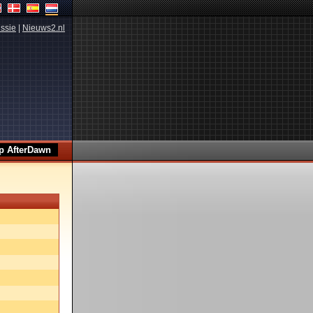
ssie
|
Nieuws2.nl