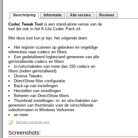
Beschrijving
Informatie
Alle versies
Reviews
Codec Tweak Tool
is een stand-alone versie van de
tool die ook in het K-Lite Codec Pack zit.
Met deze tool kun je bijv. het volgende doen:
Het register scannen op gebroken en ongeldige
referenties naar codecs en filters.
Een gedetallieerd logbestand genereren van alle
geïnstalleerde codecs en filters.
In-/uitschakelen van meer dan 150 codecs en
filters (indien geïnstalleerd)
Diverse Tweaks.
DirectShow filter configuratie.
Back-up van instellingen.
Herstellen van instellingen.
Beheren van DirectShow filters.
Thumbnail instellingen -in- en uitschakelen van
genereren van thumbnails voor de verschillende
videoformaten in Windows Verkenner.
en meer ..
Stel een correctie voor
Screenshots: