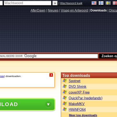
|
Wachtwoord kwijt
AfterDawn
|
Nieuws
|
Vraag en Antwoord
|
Downloads
|
Discu
Top downloads
X
rsie)
downloaden.
Spotnet
DVD Shrink
coverXP Free
QuickPar (nederlands)
NLOAD
MakeMKV
HWiNFO64
Meer top downloads