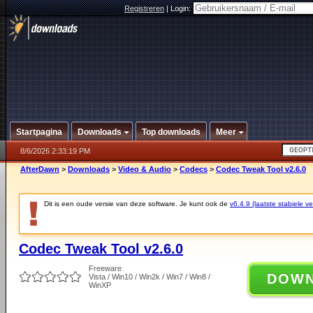
Registreren
|
Login:
Startpagina
Downloads
Top downloads
Meer
8/6/2026 2:33:19 PM
AfterDawn
>
Downloads
>
Video & Audio
>
Codecs
>
Codec Tweak Tool v2.6.0
Dit is een oude versie van deze software. Je kunt ook de
v6.4.9 (laatste stabiele ve
Codec Tweak Tool v2.6.0
Freeware
DOW
Vista / Win10 / Win2k / Win7 / Win8 /
WinXP