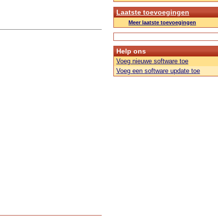
Laatste toevoegingen
Meer laatste toevoegingen
Help ons
Voeg nieuwe software toe
Voeg een software update toe