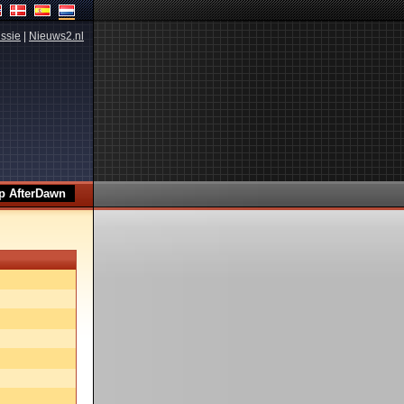
ssie
|
Nieuws2.nl