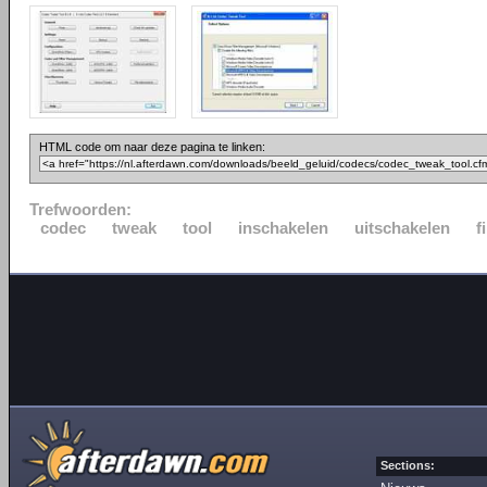
HTML code om naar deze pagina te linken:
Trefwoorden:
codec
tweak
tool
inschakelen
uitschakelen
f
Sections: