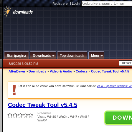
Registreren
|
Login:
Startpagina
Downloads
Top downloads
Meer
8/9/2026 3:09:52 PM
AfterDawn
>
Downloads
>
Video & Audio
>
Codecs
>
Codec Tweak Tool v5.4.5
Dit is een oude versie van deze software. Je kunt ook de
v6.4.9 (laatste stabiele ve
Codec Tweak Tool v5.4.5
Freeware
DOW
Vista / Win10 / Win2k / Win7 / Win8 /
WinXP