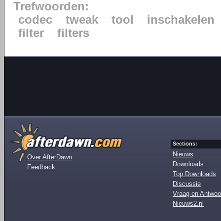
Trefwoorden:
codec
tweak
tool
inschakelen
filter
filters
Sections:
Nieuws
Over AfterDawn
Downloads
Feedback
Top Downloads
Discussie
Vraag en Antwoo
Nieuws2.nl