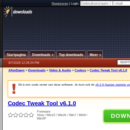
Registreren
|
Login:
Startpagina
Downloads
Top downloads
Meer
8/7/2026 12:28:24 PM
AfterDawn
>
Downloads
>
Video & Audio
>
Codecs
>
Codec Tweak Tool v6.1.0
Dit is een oude versie van deze software. Je kunt ook de
v6.4.9 (laatste stabiele ve
Codec Tweak Tool v6.1.0
Freeware
DOW
Vista / Win10 / Win2k / Win7 / Win8 /
WinXP