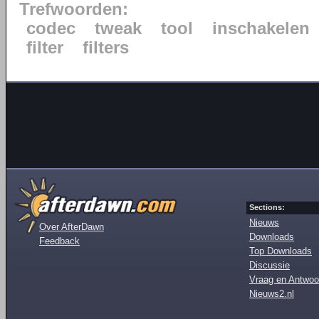
Trefwoorden:
codec
tweak
tool
inschakelen
filter
filters
Sections:
Nieuws
Over AfterDawn
Downloads
Feedback
Top Downloads
Discussie
Vraag en Antwoo
Nieuws2.nl