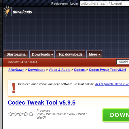
Registreren
|
Login:
Startpagina
Downloads
Top downloads
Meer
8/6/2026 4:51:18 AM
AfterDawn
>
Downloads
>
Video & Audio
>
Codecs
>
Codec Tweak Tool v5.9.5
Dit is een oude versie van deze software. Je kunt ook de
v6.4.9 (laatste stabiele ve
Codec Tweak Tool v5.9.5
Freeware
DOW
Vista / Win10 / Win2k / Win7 / Win8 /
WinXP