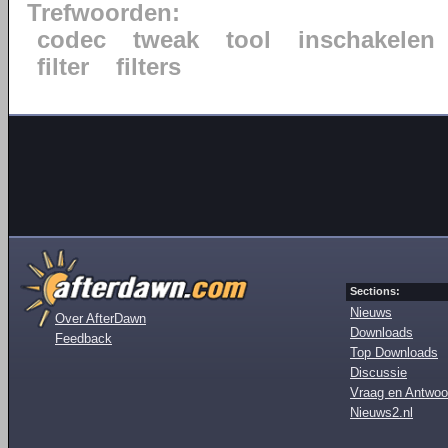
Trefwoorden:
codec
tweak
tool
inschakelen
filter
filters
Sections:
Nieuws
Over AfterDawn
Downloads
Feedback
Top Downloads
Discussie
Vraag en Antwoo
Nieuws2.nl