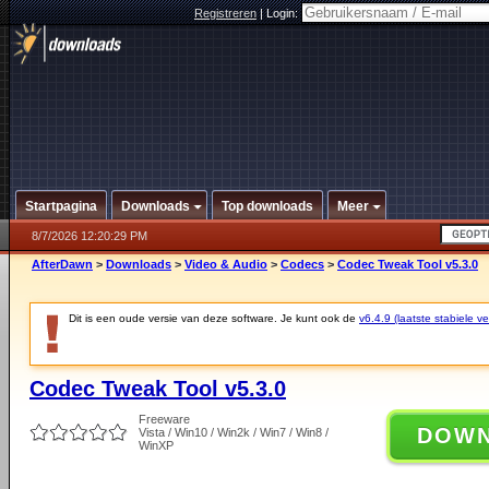
Registreren
|
Login:
Startpagina
Downloads
Top downloads
Meer
8/7/2026 12:20:29 PM
AfterDawn
>
Downloads
>
Video & Audio
>
Codecs
>
Codec Tweak Tool v5.3.0
Dit is een oude versie van deze software. Je kunt ook de
v6.4.9 (laatste stabiele ve
Codec Tweak Tool v5.3.0
Freeware
DOW
Vista / Win10 / Win2k / Win7 / Win8 /
WinXP