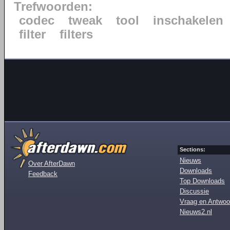
Trefwoorden:
codec
tweak
tool
inschakelen
filter
filters
Sections:
Nieuws
Over AfterDawn
Downloads
Feedback
Top Downloads
Discussie
Vraag en Antwoo
Nieuws2.nl