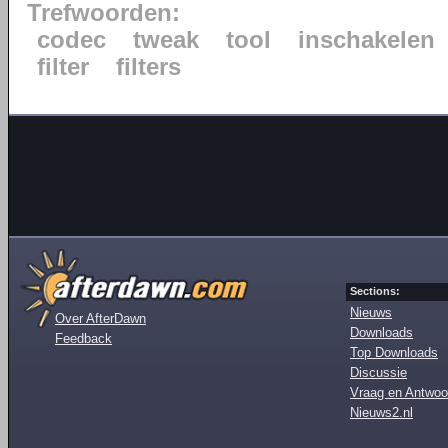
Trefwoorden:
codec
tweak
tool
inschakelen
filter
filters
Sections:
Nieuws
Over AfterDawn
Downloads
Feedback
Top Downloads
Discussie
Vraag en Antwoo
Nieuws2.nl