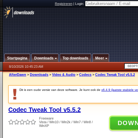
Registreren
|
Login:
Startpagina
Downloads
Top downloads
Meer
8/10/2026 10:45:23 AM
AfterDawn
>
Downloads
>
Video & Audio
>
Codecs
>
Codec Tweak Tool v5.5.2
Dit is een oude versie van deze software. Je kunt ook de
v6.4.9 (laatste stabiele ve
Codec Tweak Tool v5.5.2
Freeware
DOW
Vista / Win10 / Win2k / Win7 / Win8 /
WinXP