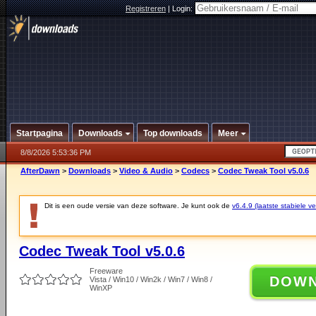
Registreren
|
Login:
Startpagina
Downloads
Top downloads
Meer
8/8/2026 5:53:36 PM
AfterDawn
>
Downloads
>
Video & Audio
>
Codecs
>
Codec Tweak Tool v5.0.6
Dit is een oude versie van deze software. Je kunt ook de
v6.4.9 (laatste stabiele ve
Codec Tweak Tool v5.0.6
Freeware
DOW
Vista / Win10 / Win2k / Win7 / Win8 /
WinXP