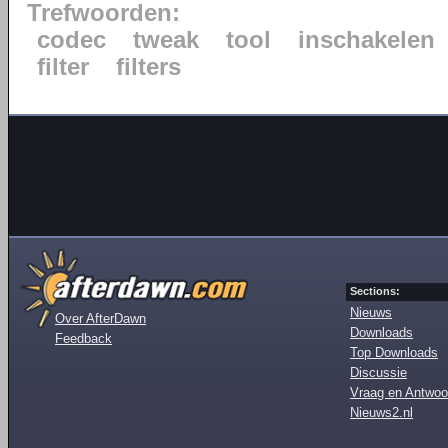
Trefwoorden:
codec
tweak
tool
inschakelen
filter
filters
Sections:
Nieuws
Over AfterDawn
Downloads
Feedback
Top Downloads
Discussie
Vraag en Antwoo
Nieuws2.nl