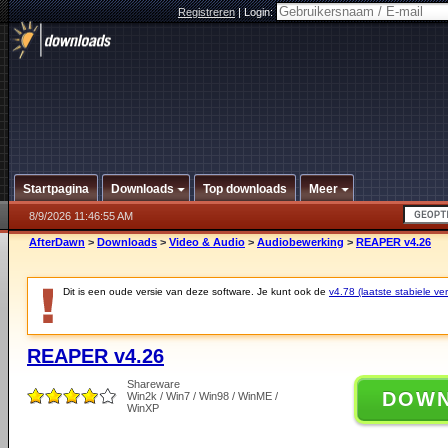
Registreren
|
Login:
Startpagina
Downloads
Top downloads
Meer
8/9/2026 11:46:55 AM
AfterDawn
>
Downloads
>
Video & Audio
>
Audiobewerking
>
REAPER v4.26
Dit is een oude versie van deze software. Je kunt ook de
v4.78 (laatste stabiele ver
REAPER v4.26
Shareware
DOW
Win2k / Win7 / Win98 / WinME /
WinXP