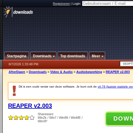
Registreren
|
Login:
Startpagina
Downloads
Top downloads
Meer
8/7/2026 1:33:48 PM
AfterDawn
>
Downloads
>
Video & Audio
>
Audiobewerking
>
REAPER v2.003
Dit is een oude versie van deze software. Je kunt ook de
v4.78 (laatste stabiele ver
REAPER v2.003
Shareware
DOW
Win2k / Win7 / Win98 / WinME /
WinXP