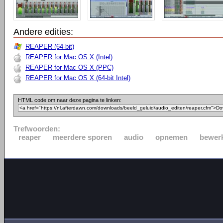
Andere edities:
REAPER (64-bit)
REAPER for Mac OS X (Intel)
REAPER for Mac OS X (PPC)
REAPER for Mac OS X (64-bit Intel)
HTML code om naar deze pagina te linken:
Trefwoorden:
reaper
meerdere sporen
audio
opnemen
bewer