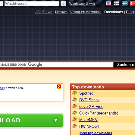
|
Wachtwoord kwijt
AfterDawn
|
Nieuws
|
Vraag en Antwoord
|
Downloads
|
Discu
Top downloads
X
sie)
downloaden.
Spotnet
DVD Shrink
coverXP Free
QuickPar (nederlands)
NLOAD
MakeMKV
HWiNFO64
Meer top downloads