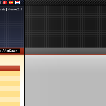
ssie
|
Nieuws2.nl