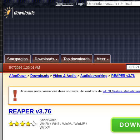
Registreren
|
Login:
Startpagina
Downloads
Top downloads
Meer
8/7/2026 1:33:01 AM
AfterDawn
>
Downloads
>
Video & Audio
>
Audiobewerking
>
REAPER v3.76
Dit is een oude versie van deze software. Je kunt ook de
v4.78 (laatste stabiele ver
REAPER v3.76
Shareware
DOW
Win2k / Win7 / Win98 / WinME /
WinXP