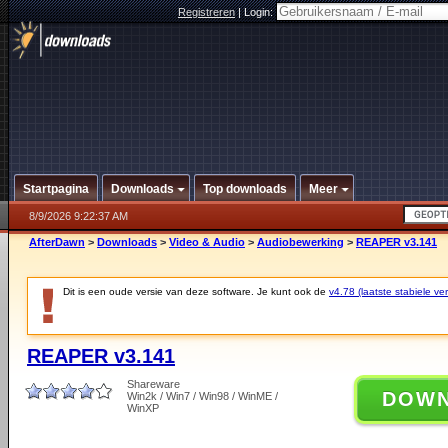
Registreren
|
Login:
Startpagina
Downloads
Top downloads
Meer
8/9/2026 9:22:37 AM
AfterDawn
>
Downloads
>
Video & Audio
>
Audiobewerking
>
REAPER v3.141
Dit is een oude versie van deze software. Je kunt ook de
v4.78 (laatste stabiele ver
REAPER v3.141
Shareware
DOW
Win2k / Win7 / Win98 / WinME /
WinXP