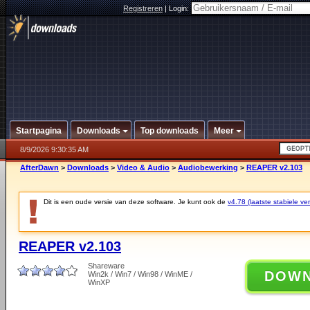
Registreren
|
Login:
Startpagina
Downloads
Top downloads
Meer
8/9/2026 9:30:35 AM
AfterDawn
>
Downloads
>
Video & Audio
>
Audiobewerking
>
REAPER v2.103
Dit is een oude versie van deze software. Je kunt ook de
v4.78 (laatste stabiele ver
REAPER v2.103
Shareware
DOW
Win2k / Win7 / Win98 / WinME /
WinXP