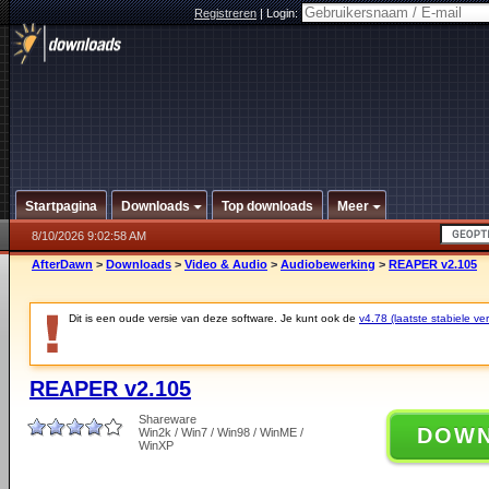
Registreren
|
Login:
Startpagina
Downloads
Top downloads
Meer
8/10/2026 9:02:58 AM
AfterDawn
>
Downloads
>
Video & Audio
>
Audiobewerking
>
REAPER v2.105
Dit is een oude versie van deze software. Je kunt ook de
v4.78 (laatste stabiele ver
REAPER v2.105
Shareware
DOW
Win2k / Win7 / Win98 / WinME /
WinXP