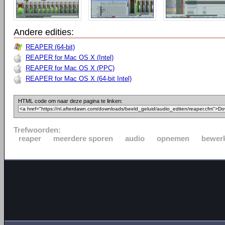
Andere edities:
REAPER (64-bit)
REAPER for Mac OS X (Intel)
REAPER for Mac OS X (PPC)
REAPER for Mac OS X (64-bit Intel)
HTML code om naar deze pagina te linken:
Trefwoorden:
reaper
meerdere sporen
audio
opnemen
bewer