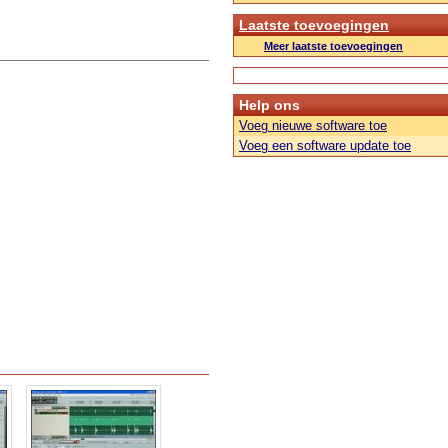
Laatste toevoegingen
Meer laatste toevoegingen
Help ons
Voeg nieuwe software toe
Voeg een software update toe