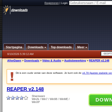
Registreren
|
Login:
Startpagina
Downloads
Top downloads
Meer
8/10/2026 5:39:12 AM
AfterDawn
>
Downloads
>
Video & Audio
>
Audiobewerking
>
REAPER v2.148
Dit is een oude versie van deze software. Je kunt ook de
v4.78 (laatste stabiele ver
REAPER v2.148
Shareware
DOW
Win2k / Win7 / Win98 / WinME /
WinXP