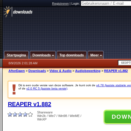
Registreren
|
Login:
Startpagina
Downloads
Top downloads
Meer
8/9/2026 2:01:28 AM
AfterDawn
>
Downloads
>
Video & Audio
>
Audiobewerking
>
REAPER v1.882
Dit is een oude versie van deze software. Je kunt ook de
v4.78 (laatste stabiele ver
of de
v2.0 RC 5 (laatste beta versie)
.
REAPER v1.882
Shareware
DOW
Win2k / Win7 / Win98 / WinME /
WinXP