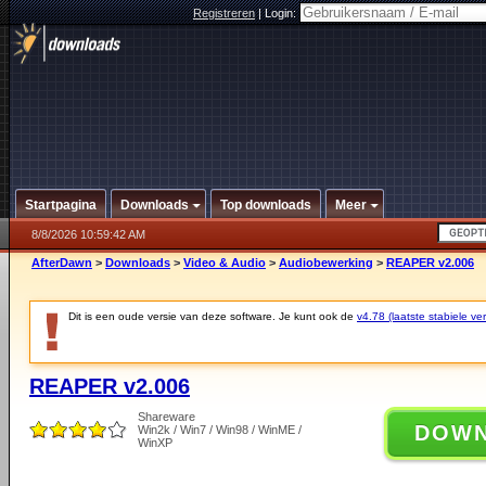
Registreren
|
Login:
Startpagina
Downloads
Top downloads
Meer
8/8/2026 10:59:42 AM
AfterDawn
>
Downloads
>
Video & Audio
>
Audiobewerking
>
REAPER v2.006
Dit is een oude versie van deze software. Je kunt ook de
v4.78 (laatste stabiele ver
REAPER v2.006
Shareware
DOW
Win2k / Win7 / Win98 / WinME /
WinXP