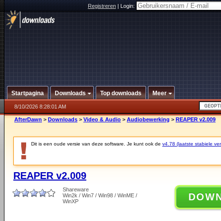
Registreren
|
Login:
Startpagina
Downloads
Top downloads
Meer
8/10/2026 8:28:01 AM
AfterDawn
>
Downloads
>
Video & Audio
>
Audiobewerking
>
REAPER v2.009
Dit is een oude versie van deze software. Je kunt ook de
v4.78 (laatste stabiele ver
REAPER v2.009
Shareware
DOW
Win2k / Win7 / Win98 / WinME /
WinXP