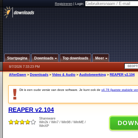
Registreren
|
Login:
Startpagina
Downloads
Top downloads
Meer
8/7/2026 7:33:23 PM
AfterDawn
>
Downloads
>
Video & Audio
>
Audiobewerking
>
REAPER v2.104
Dit is een oude versie van deze software. Je kunt ook de
v4.78 (laatste stabiele ver
REAPER v2.104
Shareware
DOW
Win2k / Win7 / Win98 / WinME /
WinXP