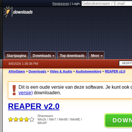
Registreren
|
Login:
Startpagina
Downloads
Top downloads
Meer
8/8/2026 1:38:36 PM
AfterDawn
>
Downloads
>
Video & Audio
>
Audiobewerking
>
REAPER v2.0
Dit is een oude versie van deze software. Je kunt ook
versie)
downloaden.
REAPER v2.0
Shareware
DOW
Win2k / Win7 / Win98 / WinME /
WinXP