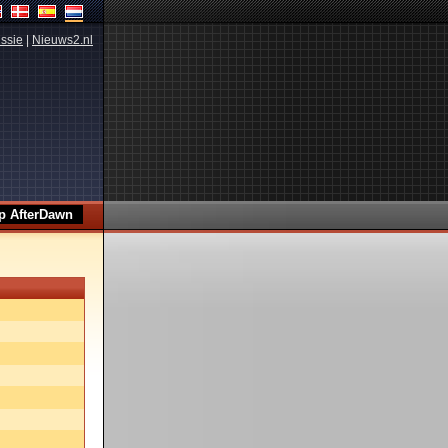
ssie
|
Nieuws2.nl