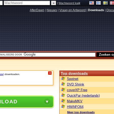
|
Wachtwoord kwijt
AfterDawn
|
Nieuws
|
Vraag en Antwoord
|
Downloads
|
Discu
Top downloads
X
sie)
downloaden.
Spotnet
DVD Shrink
coverXP Free
QuickPar (nederlands)
NLOAD
MakeMKV
HWiNFO64
Meer top downloads