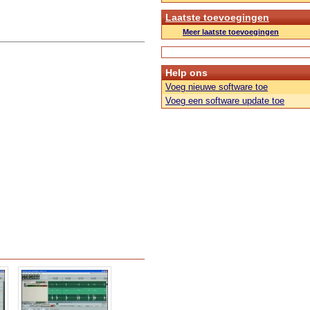
Laatste toevoegingen
Meer laatste toevoegingen
Help ons
Voeg nieuwe software toe
Voeg een software update toe