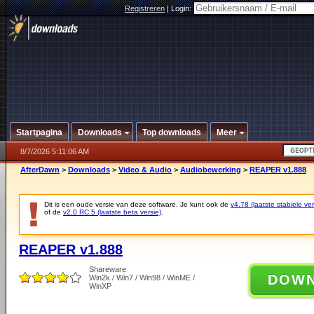
Registreren
|
Login:
Startpagina
Downloads
Top downloads
Meer
8/7/2026 5:11:06 AM
AfterDawn
>
Downloads
>
Video & Audio
>
Audiobewerking
>
REAPER v1.888
Dit is een oude versie van deze software. Je kunt ook de
v4.78 (laatste stabiele ver
of de
v2.0 RC 5 (laatste beta versie)
.
REAPER v1.888
Shareware
DOW
Win2k / Win7 / Win98 / WinME /
WinXP