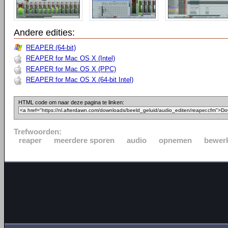
Andere edities:
REAPER (64-bit)
REAPER for Mac OS X (Intel)
REAPER for Mac OS X (PPC)
REAPER for Mac OS X (64-bit Intel)
HTML code om naar deze pagina te linken:
Trefwoorden:
reaper
meerdere sporen
audio
opnemen
bewer