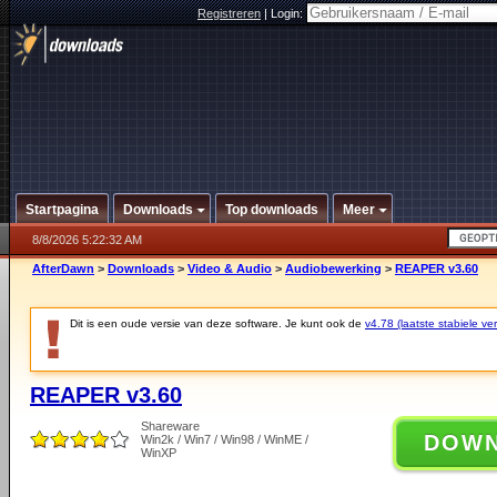
Registreren
|
Login:
Startpagina
Downloads
Top downloads
Meer
8/8/2026 5:22:32 AM
AfterDawn
>
Downloads
>
Video & Audio
>
Audiobewerking
>
REAPER v3.60
Dit is een oude versie van deze software. Je kunt ook de
v4.78 (laatste stabiele ver
REAPER v3.60
Shareware
DOW
Win2k / Win7 / Win98 / WinME /
WinXP