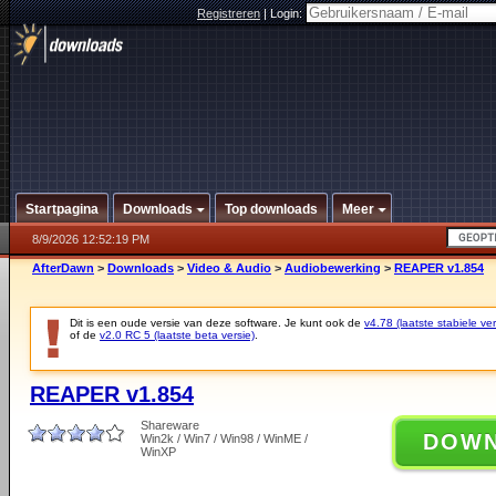
Registreren
|
Login:
Startpagina
Downloads
Top downloads
Meer
8/9/2026 12:52:19 PM
AfterDawn
>
Downloads
>
Video & Audio
>
Audiobewerking
>
REAPER v1.854
Dit is een oude versie van deze software. Je kunt ook de
v4.78 (laatste stabiele ver
of de
v2.0 RC 5 (laatste beta versie)
.
REAPER v1.854
Shareware
DOW
Win2k / Win7 / Win98 / WinME /
WinXP