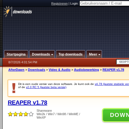
Registreren
|
Login:
Startpagina
Downloads
Top downloads
Meer
8/7/2026 4:01:54 PM
AfterDawn
>
Downloads
>
Video & Audio
>
Audiobewerking
>
REAPER v1.78
Dit is een oude versie van deze software. Je kunt ook de
v4.78 (laatste stabiele ver
of de
v2.0 RC 5 (laatste beta versie)
.
REAPER v1.78
Shareware
DOW
Win2k / Win7 / Win98 / WinME /
WinXP