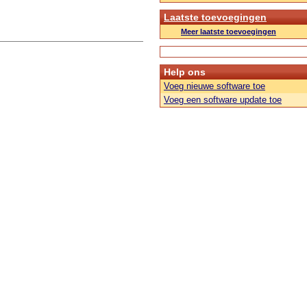
Laatste toevoegingen
Meer laatste toevoegingen
Help ons
Voeg nieuwe software toe
Voeg een software update toe