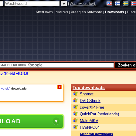
|
Wachtwoord kwijt
AfterDawn
|
Nieuws
|
Vraag en Antwoord
|
Downloads
|
Discu
 (64-bit) v8.8.8.8
Top downloads
X
 versie)
downloaden.
Spotnet
DVD Shrink
coverXP Free
QuickPar (nederlands)
NLOAD
MakeMKV
HWiNFO64
Meer top downloads