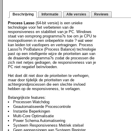
Beschrijving
Informatie
Alle versies
Reviews
Process Lasso
(64-bit versie) is een unieke
technologie voor het verbeteren van de
responsiveness en stabiliteit van je PC. Windows
staat van oorsprong programma?s toe om je CPU te
monopoliseren in een onbeperkte mate ? wat weer
kan leiden tot vastlopers en vertragingen. Process
Lasso?s ProBalance (Process Balance) technologie
past op een intelligente wijze de prioriteiten aan van
de draaiende programma?s zodat de processen die
zich niet netjes gedragen, de responsiveness van je
PC niet negatief beïnvloeden.
Het doet dit niet door de prioriteiten te verhogen,
maar door tijdelijk de prioriteiten van de
achtergrondprocessen die een slechte invloed
hebben op de responsiveness, te verlagen.
Belangrijkste features:
Processen Watchdog
Geautomatiseerde Procescontrole
Instantie Beperkingen
Multi-Core Optimalisatie
Power Schema Automatisering
Systeem Responsiveness Metriek stelsel
Geen aanpassingen aan Systeem Register