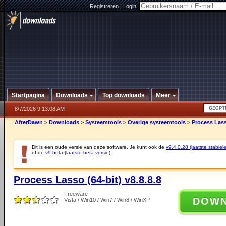
Registreren
|
Login:
Startpagina
Downloads
Top downloads
Meer
8/7/2026 9:13:08 AM
AfterDawn
>
Downloads
>
Systeemtools
>
Overige systeemtools
>
Process Lasso
Dit is een oude versie van deze software. Je kunt ook de
v9.4.0.28 (laatste stabiele
of de
v9 beta (laatste beta versie)
.
Process Lasso (64-bit) v8.8.8.8
Freeware
DOW
Vista / Win10 / Win7 / Win8 / WinXP