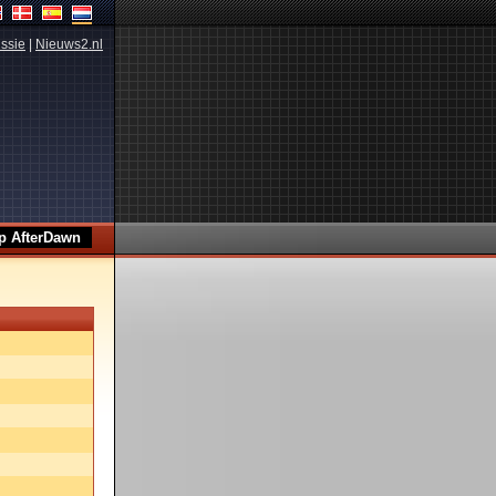
ssie
|
Nieuws2.nl