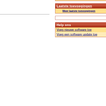
Laatste toevoegingen
Meer laatste toevoegingen
Help ons
Voeg nieuwe software toe
Voeg een software update toe