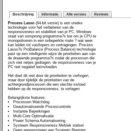
Beschrijving
Informatie
Alle versies
Reviews
Process Lasso
(64-bit versie) is een unieke
technologie voor het verbeteren van de
responsiveness en stabiliteit van je PC. Windows
staat van oorsprong programma?s toe om je CPU te
monopoliseren in een onbeperkte mate ? wat weer
kan leiden tot vastlopers en vertragingen. Process
Lasso?s ProBalance (Process Balance) technologie
past op een intelligente wijze de prioriteiten aan van
de draaiende programma?s zodat de processen die
zich niet netjes gedragen, de responsiveness van je
PC niet negatief beïnvloeden.
Het doet dit niet door de prioriteiten te verhogen,
maar door tijdelijk de prioriteiten van de
achtergrondprocessen die een slechte invloed
hebben op de responsiveness, te verlagen.
Belangrijkste features:
Processen Watchdog
Geautomatiseerde Procescontrole
Instantie Beperkingen
Multi-Core Optimalisatie
Power Schema Automatisering
Systeem Responsiveness Metriek stelsel
Geen aanpassingen aan Systeem Register