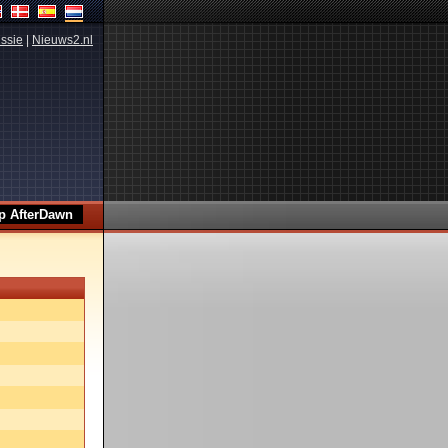
ssie
|
Nieuws2.nl