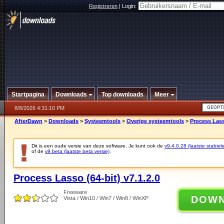
Registreren
|
Login:
Startpagina
Downloads
Top downloads
Meer
8/8/2026 4:31:10 PM
AfterDawn
>
Downloads
>
Systeemtools
>
Overige systeemtools
>
Process Lasso
Dit is een oude versie van deze software. Je kunt ook de
v9.4.0.28 (laatste stabiele
of de
v9 beta (laatste beta versie)
.
Process Lasso (64-bit) v7.1.2.0
Freeware
DOW
Vista / Win10 / Win7 / Win8 / WinXP