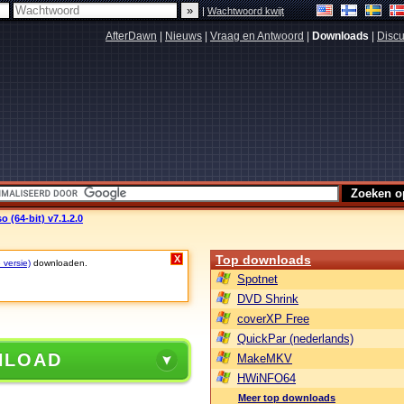
|
Wachtwoord kwijt
AfterDawn
|
Nieuws
|
Vraag en Antwoord
|
Downloads
|
Discu
 (64-bit) v7.1.2.0
Top downloads
X
 versie)
downloaden.
Spotnet
DVD Shrink
coverXP Free
QuickPar (nederlands)
NLOAD
MakeMKV
HWiNFO64
Meer top downloads