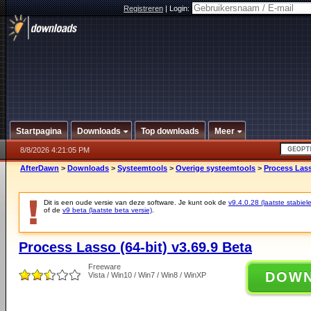
Registreren
|
Login:
Startpagina
Downloads
Top downloads
Meer
8/8/2026 4:21:05 PM
AfterDawn
>
Downloads
>
Systeemtools
>
Overige systeemtools
>
Process Lass
Dit is een oude versie van deze software. Je kunt ook de
v9.4.0.28 (laatste stabiele
of de
v9 beta (laatste beta versie)
.
Process Lasso (64-bit) v3.69.9 Beta
Freeware
DOW
Vista / Win10 / Win7 / Win8 / WinXP