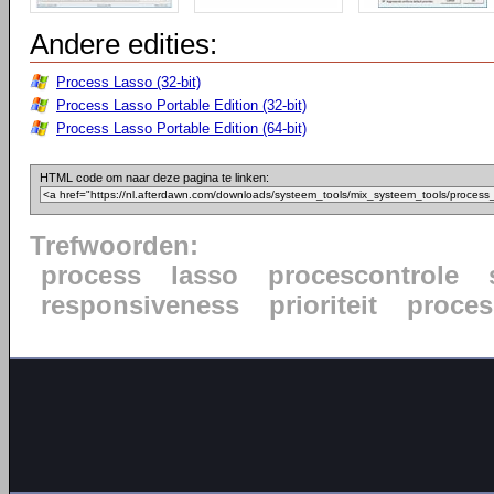
Andere edities:
Process Lasso (32-bit)
Process Lasso Portable Edition (32-bit)
Process Lasso Portable Edition (64-bit)
HTML code om naar deze pagina te linken:
Trefwoorden:
process
lasso
procescontrole
responsiveness
prioriteit
proce