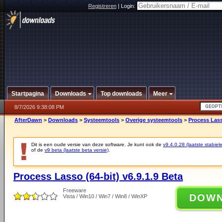
Registreren
|
Login:
Startpagina
Downloads
Top downloads
Meer
8/7/2026 9:38:08 PM
AfterDawn
>
Downloads
>
Systeemtools
>
Overige systeemtools
>
Process Lasso
Dit is een oude versie van deze software. Je kunt ook de
v9.4.0.28 (laatste stabiele
of de
v9 beta (laatste beta versie)
.
Process Lasso (64-bit) v6.9.1.9 Beta
Freeware
DOW
Vista / Win10 / Win7 / Win8 / WinXP