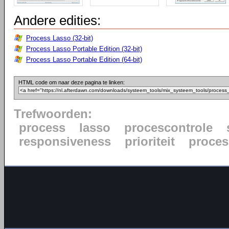
Andere edities:
Process Lasso (32-bit)
Process Lasso Portable Edition (32-bit)
Process Lasso Portable Edition (64-bit)
HTML code om naar deze pagina te linken:
Trefwoorden:
process
lasso
procescontrole
responsiveness
prioriteit
proce