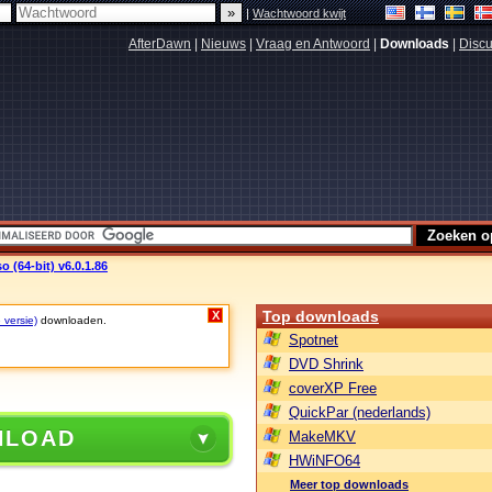
|
Wachtwoord kwijt
AfterDawn
|
Nieuws
|
Vraag en Antwoord
|
Downloads
|
Discu
 (64-bit) v6.0.1.86
Top downloads
X
 versie)
downloaden.
Spotnet
DVD Shrink
coverXP Free
QuickPar (nederlands)
NLOAD
MakeMKV
HWiNFO64
Meer top downloads