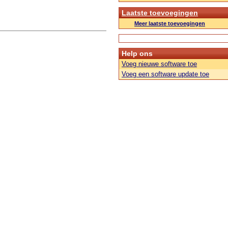
Laatste toevoegingen
Meer laatste toevoegingen
Help ons
Voeg nieuwe software toe
Voeg een software update toe