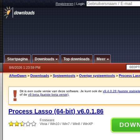
Registreren
|
Login:
Startpagina
Downloads
Top downloads
Meer
8/6/2026 1:23:59 PM
AfterDawn
>
Downloads
>
Systeemtools
>
Overige systeemtools
>
Process Lasso
Dit is een oude versie van deze software. Je kunt ook de
v9.4.0.28 (laatste stabiele
of de
v9 beta (laatste beta versie)
.
Process Lasso (64-bit) v6.0.1.86
Freeware
DOW
Vista / Win10 / Win7 / Win8 / WinXP