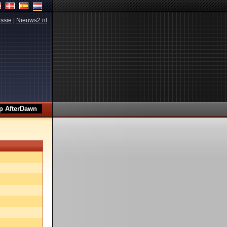
ssie
|
Nieuws2.nl