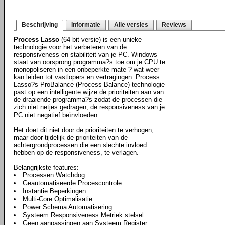
Beschrijving
Informatie
Alle versies
Reviews
Process Lasso
(64-bit versie) is een unieke
technologie voor het verbeteren van de
responsiveness en stabiliteit van je PC. Windows
staat van oorsprong programma?s toe om je CPU te
monopoliseren in een onbeperkte mate ? wat weer
kan leiden tot vastlopers en vertragingen. Process
Lasso?s ProBalance (Process Balance) technologie
past op een intelligente wijze de prioriteiten aan van
de draaiende programma?s zodat de processen die
zich niet netjes gedragen, de responsiveness van je
PC niet negatief beïnvloeden.
Het doet dit niet door de prioriteiten te verhogen,
maar door tijdelijk de prioriteiten van de
achtergrondprocessen die een slechte invloed
hebben op de responsiveness, te verlagen.
Belangrijkste features:
Processen Watchdog
Geautomatiseerde Procescontrole
Instantie Beperkingen
Multi-Core Optimalisatie
Power Schema Automatisering
Systeem Responsiveness Metriek stelsel
Geen aanpassingen aan Systeem Register