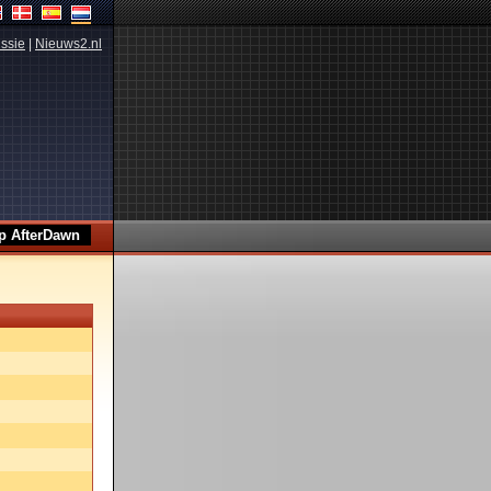
ssie
|
Nieuws2.nl