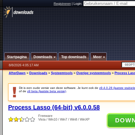
Registreren
|
Login:
Startpagina
Downloads
Top downloads
Meer
8/8/2026 4:05:17 AM
AfterDawn
>
Downloads
>
Systeemtools
>
Overige systeemtools
>
Process Lasso
Dit is een oude versie van deze software. Je kunt ook de
v9.4.0.28 (laatste stabiele
of de
v9 beta (laatste beta versie)
.
Process Lasso (64-bit) v6.0.0.58
Freeware
DOW
Vista / Win10 / Win7 / Win8 / WinXP