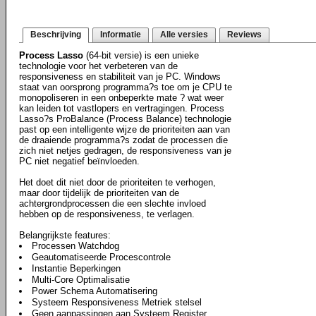
Beschrijving
Informatie
Alle versies
Reviews
Process Lasso
(64-bit versie) is een unieke
technologie voor het verbeteren van de
responsiveness en stabiliteit van je PC. Windows
staat van oorsprong programma?s toe om je CPU te
monopoliseren in een onbeperkte mate ? wat weer
kan leiden tot vastlopers en vertragingen. Process
Lasso?s ProBalance (Process Balance) technologie
past op een intelligente wijze de prioriteiten aan van
de draaiende programma?s zodat de processen die
zich niet netjes gedragen, de responsiveness van je
PC niet negatief beïnvloeden.
Het doet dit niet door de prioriteiten te verhogen,
maar door tijdelijk de prioriteiten van de
achtergrondprocessen die een slechte invloed
hebben op de responsiveness, te verlagen.
Belangrijkste features:
Processen Watchdog
Geautomatiseerde Procescontrole
Instantie Beperkingen
Multi-Core Optimalisatie
Power Schema Automatisering
Systeem Responsiveness Metriek stelsel
Geen aanpassingen aan Systeem Register