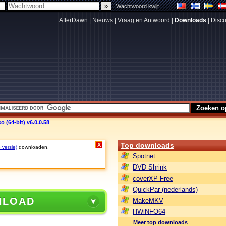
|
Wachtwoord kwijt
AfterDawn
|
Nieuws
|
Vraag en Antwoord
|
Downloads
|
Discu
 (64-bit) v6.0.0.58
Top downloads
X
 versie)
downloaden.
Spotnet
DVD Shrink
coverXP Free
QuickPar (nederlands)
NLOAD
MakeMKV
HWiNFO64
Meer top downloads