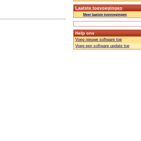
Laatste toevoegingen
Meer laatste toevoegingen
Help ons
Voeg nieuwe software toe
Voeg een software update toe