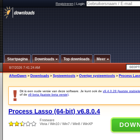
Registreren
|
Login:
Startpagina
Downloads
Top downloads
Meer
8/7/2026 7:41:24 AM
AfterDawn
>
Downloads
>
Systeemtools
>
Overige systeemtools
>
Process Lasso
Dit is een oude versie van deze software. Je kunt ook de
v9.4.0.28 (laatste stabiele
of de
v9 beta (laatste beta versie)
.
Process Lasso (64-bit) v6.8.0.4
Freeware
DOW
Vista / Win10 / Win7 / Win8 / WinXP