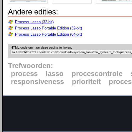
Andere edities:
Process Lasso (32-bit)
Process Lasso Portable Edition (32-bit)
Process Lasso Portable Edition (64-bit)
HTML code om naar deze pagina te linken:
Trefwoorden:
process
lasso
procescontrole
responsiveness
prioriteit
proce