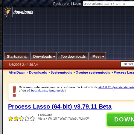
Registreren
|
Login:
Startpagina
Downloads
Top downloads
Meer
8/6/2026 2:44:36 AM
AfterDawn
>
Downloads
>
Systeemtools
>
Overige systeemtools
>
Process Lass
Dit is een oude versie van deze software. Je kunt ook de
v9.4.0.28 (laatste stabiele
of de
v9 beta (laatste beta versie)
.
Process Lasso (64-bit) v3.79.11 Beta
Freeware
DOW
Vista / Win10 / Win7 / Win8 / WinXP