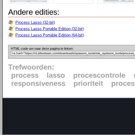
Andere edities:
Process Lasso (32-bit)
Process Lasso Portable Edition (32-bit)
Process Lasso Portable Edition (64-bit)
HTML code om naar deze pagina te linken:
Trefwoorden:
process
lasso
procescontrole
responsiveness
prioriteit
proce