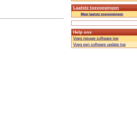
Laatste toevoegingen
Meer laatste toevoegingen
Help ons
Voeg nieuwe software toe
Voeg een software update toe