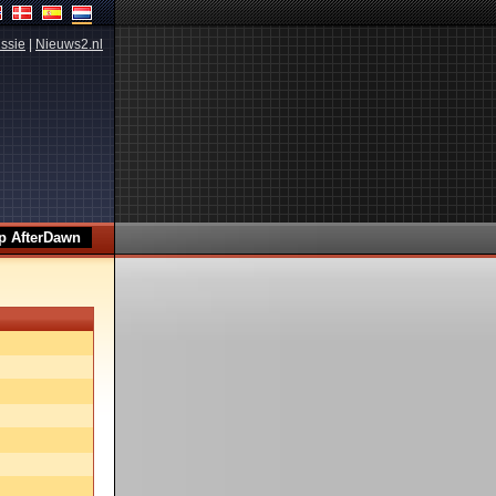
ssie
|
Nieuws2.nl