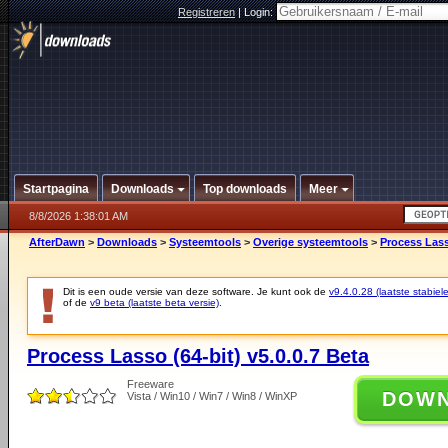
Registreren
|
Login:
Startpagina
Downloads
Top downloads
Meer
8/8/2026 1:38:01 AM
AfterDawn
>
Downloads
>
Systeemtools
>
Overige systeemtools
>
Process Lasso
Dit is een oude versie van deze software. Je kunt ook de
v9.4.0.28 (laatste stabiele
of de
v9 beta (laatste beta versie)
.
Process Lasso (64-bit) v5.0.0.7 Beta
Freeware
DOW
Vista / Win10 / Win7 / Win8 / WinXP