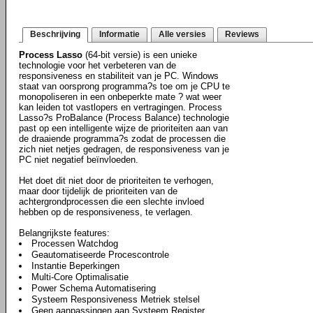
Beschrijving
Informatie
Alle versies
Reviews
Process Lasso
(64-bit versie) is een unieke
technologie voor het verbeteren van de
responsiveness en stabiliteit van je PC. Windows
staat van oorsprong programma?s toe om je CPU te
monopoliseren in een onbeperkte mate ? wat weer
kan leiden tot vastlopers en vertragingen. Process
Lasso?s ProBalance (Process Balance) technologie
past op een intelligente wijze de prioriteiten aan van
de draaiende programma?s zodat de processen die
zich niet netjes gedragen, de responsiveness van je
PC niet negatief beïnvloeden.
Het doet dit niet door de prioriteiten te verhogen,
maar door tijdelijk de prioriteiten van de
achtergrondprocessen die een slechte invloed
hebben op de responsiveness, te verlagen.
Belangrijkste features:
Processen Watchdog
Geautomatiseerde Procescontrole
Instantie Beperkingen
Multi-Core Optimalisatie
Power Schema Automatisering
Systeem Responsiveness Metriek stelsel
Geen aanpassingen aan Systeem Register