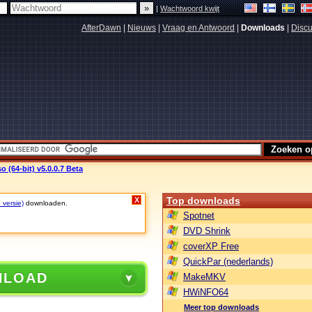
|
Wachtwoord kwijt
AfterDawn
|
Nieuws
|
Vraag en Antwoord
|
Downloads
|
Discu
 (64-bit) v5.0.0.7 Beta
Top downloads
X
 versie)
downloaden.
Spotnet
DVD Shrink
coverXP Free
QuickPar (nederlands)
NLOAD
MakeMKV
HWiNFO64
Meer top downloads