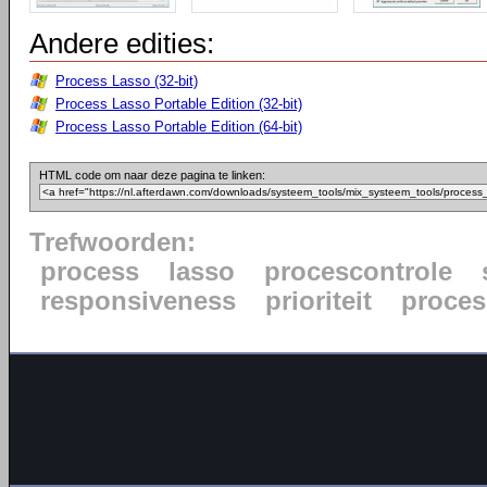
Andere edities:
Process Lasso (32-bit)
Process Lasso Portable Edition (32-bit)
Process Lasso Portable Edition (64-bit)
HTML code om naar deze pagina te linken:
Trefwoorden:
process
lasso
procescontrole
responsiveness
prioriteit
proce