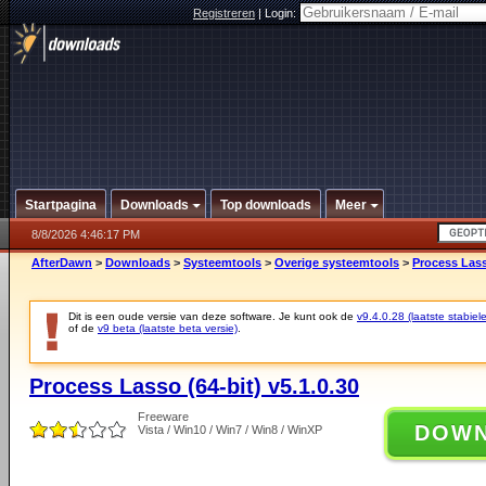
Registreren
|
Login:
Startpagina
Downloads
Top downloads
Meer
8/8/2026 4:46:17 PM
AfterDawn
>
Downloads
>
Systeemtools
>
Overige systeemtools
>
Process Lasso
Dit is een oude versie van deze software. Je kunt ook de
v9.4.0.28 (laatste stabiele
of de
v9 beta (laatste beta versie)
.
Process Lasso (64-bit) v5.1.0.30
Freeware
DOW
Vista / Win10 / Win7 / Win8 / WinXP