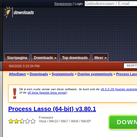
Registreren
|
Login:
Startpagina
Downloads
Top downloads
Meer
8/6/2026 3:23:34 PM
AfterDawn
>
Downloads
>
Systeemtools
>
Overige systeemtools
>
Process Lass
Dit is een oude versie van deze software. Je kunt ook de
v9.4.0.28 (laatste stabiele
of de
v9 beta (laatste beta versie)
.
Process Lasso (64-bit) v3.80.1
Freeware
DOW
Vista / Win10 / Win7 / Win8 / WinXP