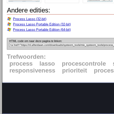
Andere edities:
Process Lasso (32-bit)
Process Lasso Portable Edition (32-bit)
Process Lasso Portable Edition (64-bit)
HTML code om naar deze pagina te linken:
Trefwoorden:
process
lasso
procescontrole
responsiveness
prioriteit
proce