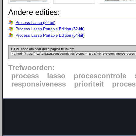
Andere edities:
Process Lasso (32-bit)
Process Lasso Portable Edition (32-bit)
Process Lasso Portable Edition (64-bit)
HTML code om naar deze pagina te linken:
Trefwoorden:
process
lasso
procescontrole
responsiveness
prioriteit
proce