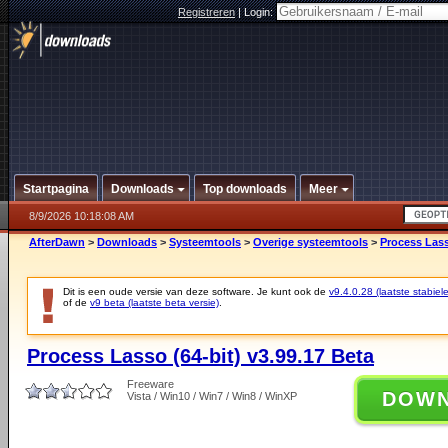
Registreren
|
Login:
Startpagina
Downloads
Top downloads
Meer
8/9/2026 10:18:08 AM
AfterDawn
>
Downloads
>
Systeemtools
>
Overige systeemtools
>
Process Lass
Dit is een oude versie van deze software. Je kunt ook de
v9.4.0.28 (laatste stabiele
of de
v9 beta (laatste beta versie)
.
Process Lasso (64-bit) v3.99.17 Beta
Freeware
DOW
Vista / Win10 / Win7 / Win8 / WinXP