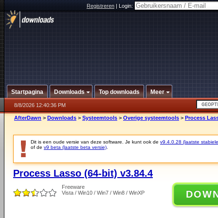
Registreren
|
Login:
Startpagina
Downloads
Top downloads
Meer
8/8/2026 12:40:36 PM
AfterDawn
>
Downloads
>
Systeemtools
>
Overige systeemtools
>
Process Lass
Dit is een oude versie van deze software. Je kunt ook de
v9.4.0.28 (laatste stabiele
of de
v9 beta (laatste beta versie)
.
Process Lasso (64-bit) v3.84.4
Freeware
DOW
Vista / Win10 / Win7 / Win8 / WinXP