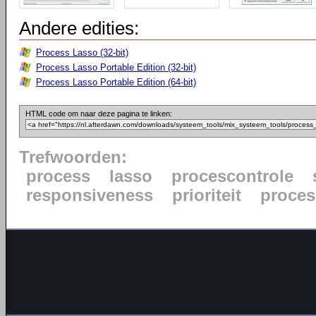
Andere edities:
Process Lasso (32-bit)
Process Lasso Portable Edition (32-bit)
Process Lasso Portable Edition (64-bit)
HTML code om naar deze pagina te linken:
Trefwoorden:
process
lasso
procescontrole
responsiveness
prioriteit
proce