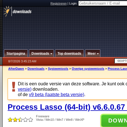
Registreren
|
Login:
Startpagina
Downloads
Top downloads
Meer
8/7/2026 3:45:23 AM
AfterDawn
>
Downloads
>
Systeemtools
>
Overige systeemtools
>
Process Lasso
Dit is een oude versie van deze software. Je kunt ook
versie)
downloaden.
of de
v9 beta (laatste beta versie)
.
Process Lasso (64-bit) v6.6.0.67
Freeware
DOW
Vista / Win10 / Win7 / Win8 / WinXP